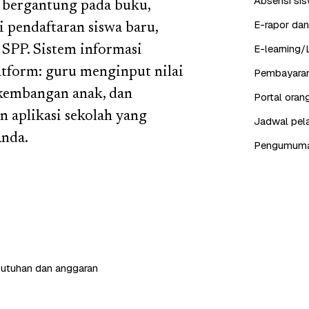
Absensi sis
 bergantung pada buku,
E-rapor dan
i pendaftaran siswa baru,
E-learning/
 SPP. Sistem informasi
tform: guru menginput nilai
Pembayaran
rkembangan anak, dan
Portal ora
 aplikasi sekolah yang
Jadwal pela
Anda.
Pengumuman,
butuhan dan anggaran