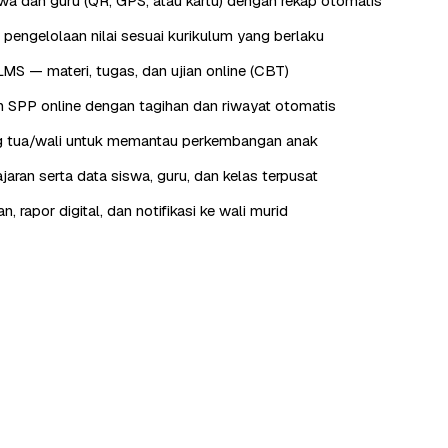
wa dan guru (QR, GPS, atau kartu) dengan rekap otomatis
 pengelolaan nilai sesuai kurikulum yang berlaku
LMS — materi, tugas, dan ujian online (CBT)
 SPP online dengan tagihan dan riwayat otomatis
ng tua/wali untuk memantau perkembangan anak
jaran serta data siswa, guru, dan kelas terpusat
 rapor digital, dan notifikasi ke wali murid