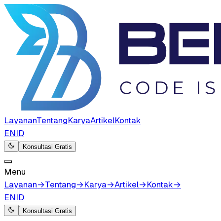
Layanan
Tentang
Karya
Artikel
Kontak
EN
ID
Konsultasi Gratis
Menu
Layanan
→
Tentang
→
Karya
→
Artikel
→
Kontak
→
EN
ID
Konsultasi Gratis