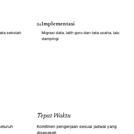
Implementasi
04
ata sekolah
Migrasi data, latih guru dan tata usaha, lalu
dampingi.
Tepat Waktu
seluruh
Komitmen pengerjaan sesuai jadwal yang
disepakati.