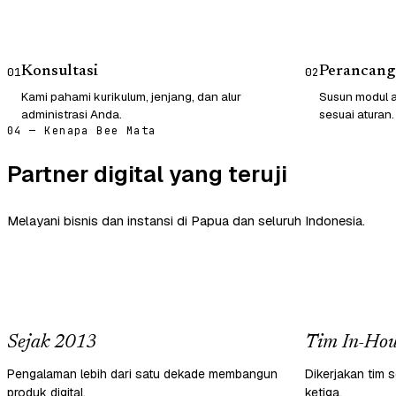
Konsultasi
Perancang
01
02
Kami pahami kurikulum, jenjang, dan alur
Susun modul a
administrasi Anda.
sesuai aturan.
04 — Kenapa Bee Mata
Partner digital yang teruji
Melayani bisnis dan instansi di Papua dan seluruh Indonesia.
Sejak 2013
Tim In-Hou
Pengalaman lebih dari satu dekade membangun
Dikerjakan tim s
produk digital.
ketiga.