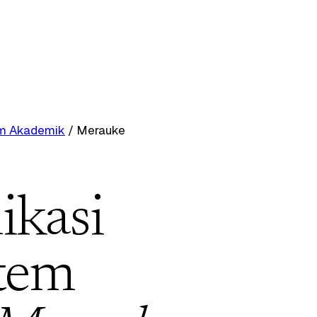
tem Akademik
/
Merauke
ikasi
stem