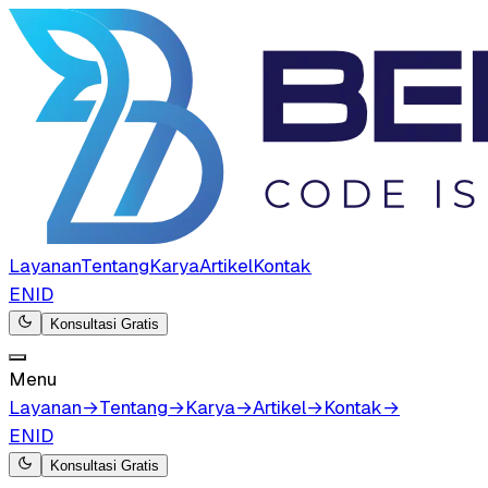
Layanan
Tentang
Karya
Artikel
Kontak
EN
ID
Konsultasi Gratis
Menu
Layanan
→
Tentang
→
Karya
→
Artikel
→
Kontak
→
EN
ID
Konsultasi Gratis