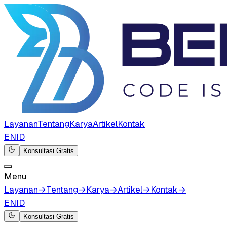
Layanan
Tentang
Karya
Artikel
Kontak
EN
ID
Konsultasi Gratis
Menu
Layanan
→
Tentang
→
Karya
→
Artikel
→
Kontak
→
EN
ID
Konsultasi Gratis