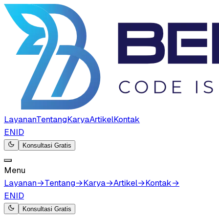
Layanan
Tentang
Karya
Artikel
Kontak
EN
ID
Konsultasi Gratis
Menu
Layanan
→
Tentang
→
Karya
→
Artikel
→
Kontak
→
EN
ID
Konsultasi Gratis