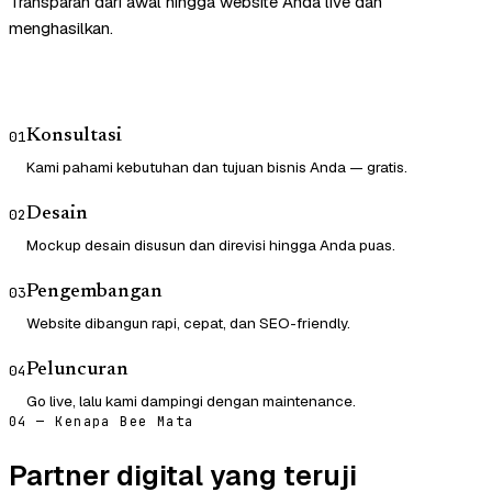
Transparan dari awal hingga website Anda live dan
menghasilkan.
Konsultasi
01
Kami pahami kebutuhan dan tujuan bisnis Anda — gratis.
Desain
02
Mockup desain disusun dan direvisi hingga Anda puas.
Pengembangan
03
Website dibangun rapi, cepat, dan SEO-friendly.
Peluncuran
04
Go live, lalu kami dampingi dengan maintenance.
04 — Kenapa Bee Mata
Partner digital yang teruji