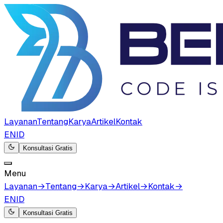
Layanan
Tentang
Karya
Artikel
Kontak
EN
ID
Konsultasi Gratis
Menu
Layanan
→
Tentang
→
Karya
→
Artikel
→
Kontak
→
EN
ID
Konsultasi Gratis