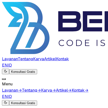
Layanan
Tentang
Karya
Artikel
Kontak
EN
ID
Konsultasi Gratis
Menu
Layanan
→
Tentang
→
Karya
→
Artikel
→
Kontak
→
EN
ID
Konsultasi Gratis