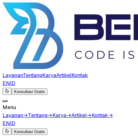
Layanan
Tentang
Karya
Artikel
Kontak
EN
ID
Konsultasi Gratis
Menu
Layanan
→
Tentang
→
Karya
→
Artikel
→
Kontak
→
EN
ID
Konsultasi Gratis