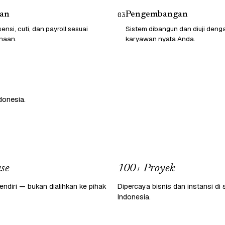
an
Pengembangan
03
ensi, cuti, dan payroll sesuai
Sistem dibangun dan diuji deng
haan.
karyawan nyata Anda.
donesia.
se
100+ Proyek
endiri — bukan dialihkan ke pihak
Dipercaya bisnis dan instansi di 
Indonesia.