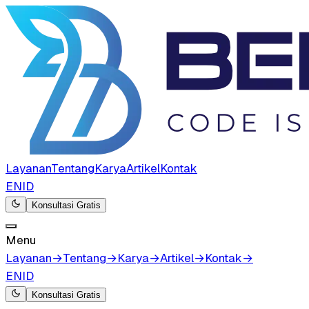
Layanan
Tentang
Karya
Artikel
Kontak
EN
ID
Konsultasi Gratis
Menu
Layanan
→
Tentang
→
Karya
→
Artikel
→
Kontak
→
EN
ID
Konsultasi Gratis