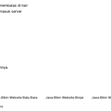
 membalas di hari
rmasuk server
nnya.
 Bikin Website Batu Bara
Jasa Bikin Website Binjai
Jasa Bikin W
aro