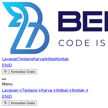
Layanan
Tentang
Karya
Artikel
Kontak
EN
ID
Konsultasi Gratis
Menu
Layanan
→
Tentang
→
Karya
→
Artikel
→
Kontak
→
EN
ID
Konsultasi Gratis