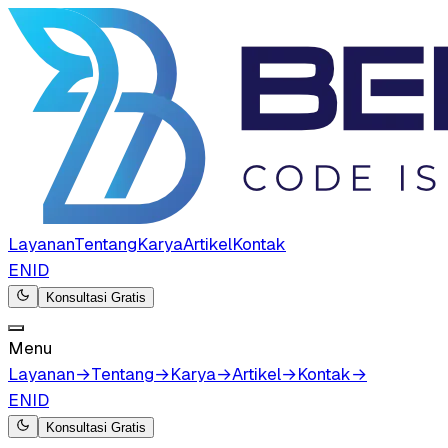
Layanan
Tentang
Karya
Artikel
Kontak
EN
ID
Konsultasi Gratis
Menu
Layanan
→
Tentang
→
Karya
→
Artikel
→
Kontak
→
EN
ID
Konsultasi Gratis