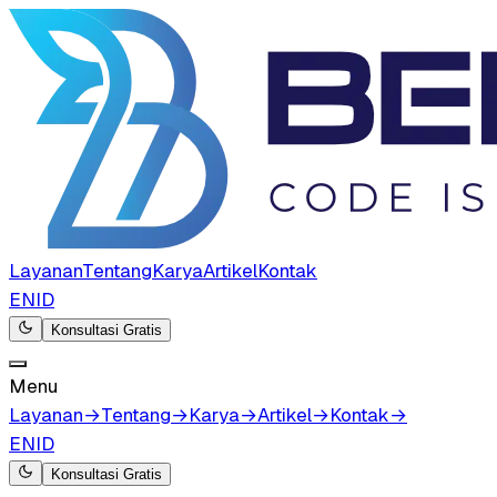
Layanan
Tentang
Karya
Artikel
Kontak
EN
ID
Konsultasi Gratis
Menu
Layanan
→
Tentang
→
Karya
→
Artikel
→
Kontak
→
EN
ID
Konsultasi Gratis