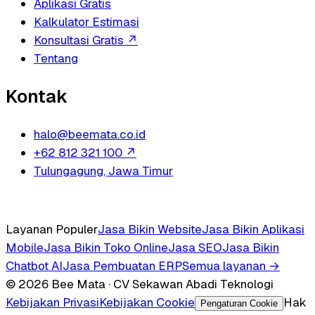
Aplikasi Gratis
Kalkulator Estimasi
Konsultasi Gratis
↗
Tentang
Kontak
halo@beemata.co.id
+62 812 321 100
↗
Tulungagung, Jawa Timur
Layanan Populer
Jasa Bikin Website
Jasa Bikin Aplikasi
Mobile
Jasa Bikin Toko Online
Jasa SEO
Jasa Bikin
Chatbot AI
Jasa Pembuatan ERP
Semua layanan →
© 2026 Bee Mata · CV Sekawan Abadi Teknologi
Kebijakan Privasi
Kebijakan Cookie
Hak
Pengaturan Cookie