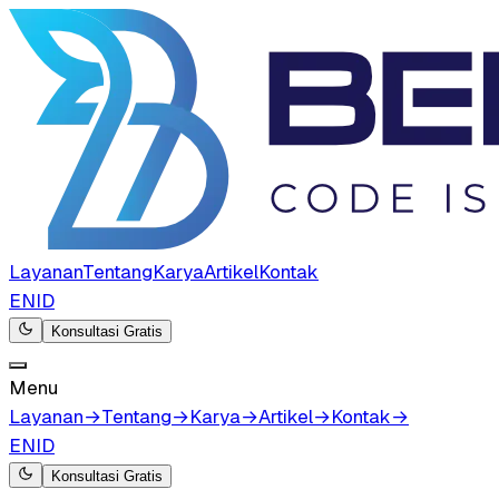
Layanan
Tentang
Karya
Artikel
Kontak
EN
ID
Konsultasi Gratis
Menu
Layanan
→
Tentang
→
Karya
→
Artikel
→
Kontak
→
EN
ID
Konsultasi Gratis