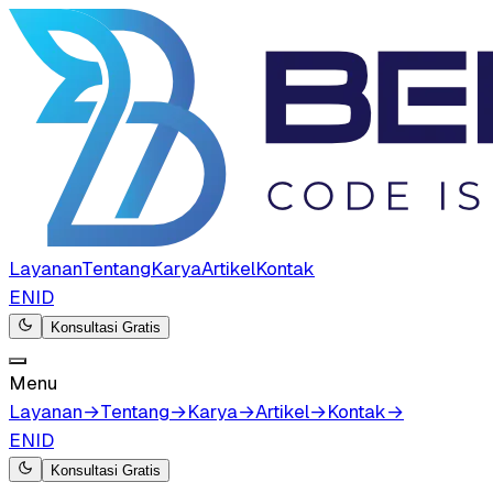
Layanan
Tentang
Karya
Artikel
Kontak
EN
ID
Konsultasi Gratis
Menu
Layanan
→
Tentang
→
Karya
→
Artikel
→
Kontak
→
EN
ID
Konsultasi Gratis