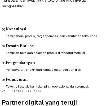
Transparan dari awal hingga toko online Anda live dan
menghasilkan.
Konsultasi
01
Kami pahami produk, target pembeli, dan kebutuhan toko Anda.
Desain Etalase
02
Tampilan toko dan halaman produk dirancang menjual.
Pengembangan
03
Pembayaran, ongkir, dan katalog dibangun dan diuji.
Peluncuran
04
Toko go live, lalu kami dampingi operasional dan promosi.
04 — Kenapa Bee Mata
Partner digital yang teruji