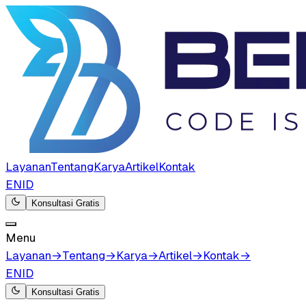
Layanan
Tentang
Karya
Artikel
Kontak
EN
ID
Konsultasi Gratis
Menu
Layanan
→
Tentang
→
Karya
→
Artikel
→
Kontak
→
EN
ID
Konsultasi Gratis