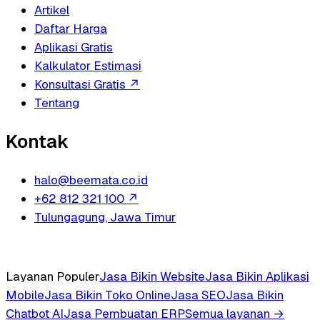
Artikel
Daftar Harga
Aplikasi Gratis
Kalkulator Estimasi
Konsultasi Gratis
↗
Tentang
Kontak
halo@beemata.co.id
+62 812 321 100
↗
Tulungagung, Jawa Timur
Layanan Populer
Jasa Bikin Website
Jasa Bikin Aplikasi
Mobile
Jasa Bikin Toko Online
Jasa SEO
Jasa Bikin
Chatbot AI
Jasa Pembuatan ERP
Semua layanan →