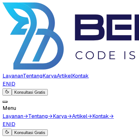
Layanan
Tentang
Karya
Artikel
Kontak
EN
ID
Konsultasi Gratis
Menu
Layanan
→
Tentang
→
Karya
→
Artikel
→
Kontak
→
EN
ID
Konsultasi Gratis