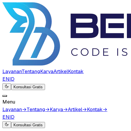
Layanan
Tentang
Karya
Artikel
Kontak
EN
ID
Konsultasi Gratis
Menu
Layanan
→
Tentang
→
Karya
→
Artikel
→
Kontak
→
EN
ID
Konsultasi Gratis