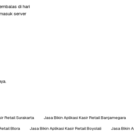
mbalas di hari
rmasuk server
nya.
sir Retail Surakarta
Jasa Bikin Aplikasi Kasir Retail Banjarnegara
Retail Blora
Jasa Bikin Aplikasi Kasir Retail Boyolali
Jasa Bikin A