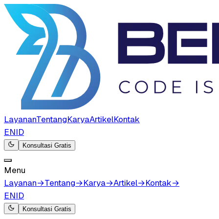
Layanan
Tentang
Karya
Artikel
Kontak
EN
ID
Konsultasi Gratis
Menu
Layanan
→
Tentang
→
Karya
→
Artikel
→
Kontak
→
EN
ID
Konsultasi Gratis