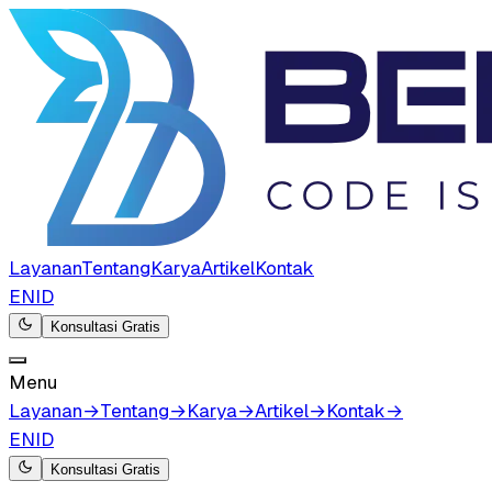
Layanan
Tentang
Karya
Artikel
Kontak
EN
ID
Konsultasi Gratis
Menu
Layanan
→
Tentang
→
Karya
→
Artikel
→
Kontak
→
EN
ID
Konsultasi Gratis