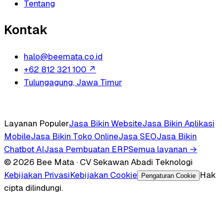
Tentang
Kontak
halo@beemata.co.id
+62 812 321 100
↗
Tulungagung, Jawa Timur
Layanan Populer
Jasa Bikin Website
Jasa Bikin Aplikasi
Mobile
Jasa Bikin Toko Online
Jasa SEO
Jasa Bikin
Chatbot AI
Jasa Pembuatan ERP
Semua layanan →
© 2026 Bee Mata · CV Sekawan Abadi Teknologi
Kebijakan Privasi
Kebijakan Cookie
Hak
Pengaturan Cookie
cipta dilindungi.