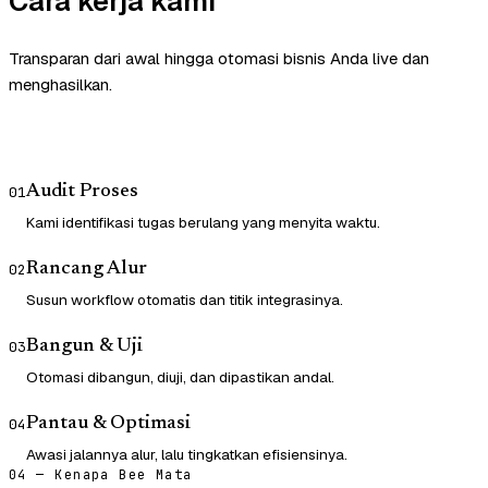
Cara kerja kami
Transparan dari awal hingga otomasi bisnis Anda live dan
menghasilkan.
Audit Proses
01
Kami identifikasi tugas berulang yang menyita waktu.
Rancang Alur
02
Susun workflow otomatis dan titik integrasinya.
Bangun & Uji
03
Otomasi dibangun, diuji, dan dipastikan andal.
Pantau & Optimasi
04
Awasi jalannya alur, lalu tingkatkan efisiensinya.
04 — Kenapa Bee Mata