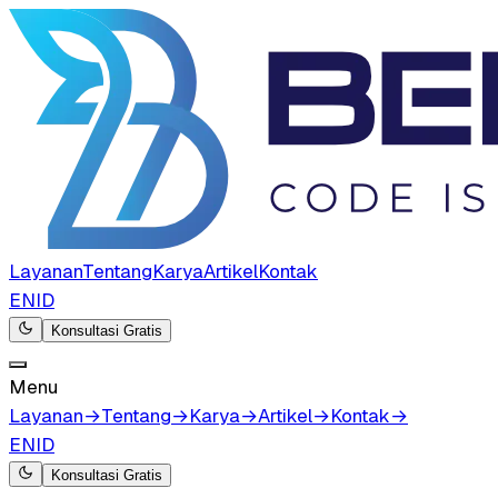
Layanan
Tentang
Karya
Artikel
Kontak
EN
ID
Konsultasi Gratis
Menu
Layanan
→
Tentang
→
Karya
→
Artikel
→
Kontak
→
EN
ID
Konsultasi Gratis