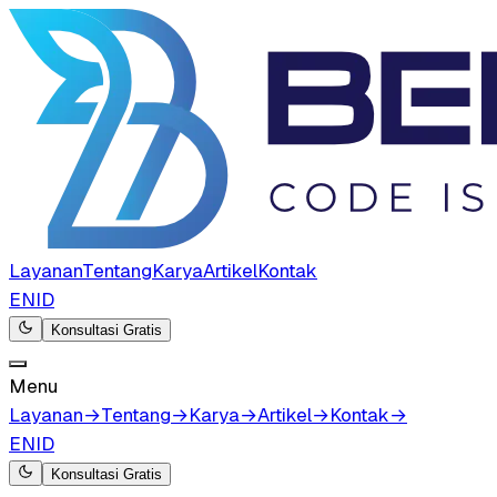
Layanan
Tentang
Karya
Artikel
Kontak
EN
ID
Konsultasi Gratis
Menu
Layanan
→
Tentang
→
Karya
→
Artikel
→
Kontak
→
EN
ID
Konsultasi Gratis