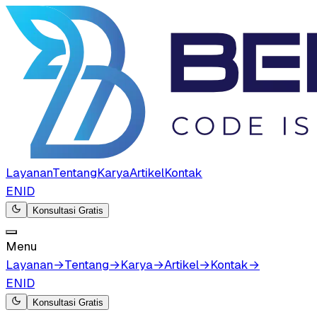
Layanan
Tentang
Karya
Artikel
Kontak
EN
ID
Konsultasi Gratis
Menu
Layanan
→
Tentang
→
Karya
→
Artikel
→
Kontak
→
EN
ID
Konsultasi Gratis