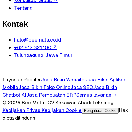
Konsultasi Gratis
↗
Tentang
Kontak
halo@beemata.co.id
+62 812 321 100
↗
Tulungagung, Jawa Timur
Layanan Populer
Jasa Bikin Website
Jasa Bikin Aplikasi
Mobile
Jasa Bikin Toko Online
Jasa SEO
Jasa Bikin
Chatbot AI
Jasa Pembuatan ERP
Semua layanan →
© 2026 Bee Mata · CV Sekawan Abadi Teknologi
Kebijakan Privasi
Kebijakan Cookie
Hak
Pengaturan Cookie
cipta dilindungi.