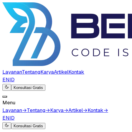
Layanan
Tentang
Karya
Artikel
Kontak
EN
ID
Konsultasi Gratis
Menu
Layanan
→
Tentang
→
Karya
→
Artikel
→
Kontak
→
EN
ID
Konsultasi Gratis