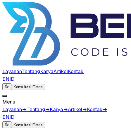
Layanan
Tentang
Karya
Artikel
Kontak
EN
ID
Konsultasi Gratis
Menu
Layanan
→
Tentang
→
Karya
→
Artikel
→
Kontak
→
EN
ID
Konsultasi Gratis