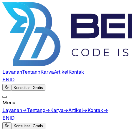
Layanan
Tentang
Karya
Artikel
Kontak
EN
ID
Konsultasi Gratis
Menu
Layanan
→
Tentang
→
Karya
→
Artikel
→
Kontak
→
EN
ID
Konsultasi Gratis