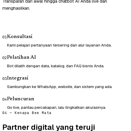
Transparan dari awal hingga chatbot AI Anda live dan
menghasilkan.
Konsultasi
01
Kami pelajari pertanyaan tersering dan alur layanan Anda.
Pelatihan AI
02
Bot dilatih dengan data, katalog, dan FAQ bisnis Anda.
Integrasi
03
Sambungkan ke WhatsApp, website, dan sistem yang ada.
Peluncuran
04
Go live, pantau percakapan, lalu tingkatkan akurasinya.
04 — Kenapa Bee Mata
Partner digital yang teruji