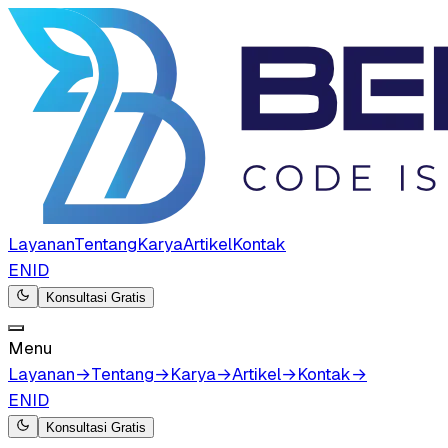
Layanan
Tentang
Karya
Artikel
Kontak
EN
ID
Konsultasi Gratis
Menu
Layanan
→
Tentang
→
Karya
→
Artikel
→
Kontak
→
EN
ID
Konsultasi Gratis