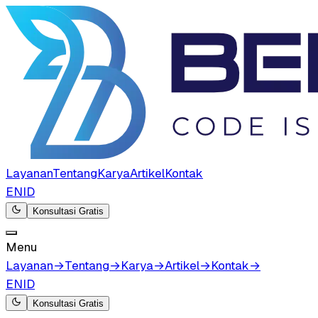
Layanan
Tentang
Karya
Artikel
Kontak
EN
ID
Konsultasi Gratis
Menu
Layanan
→
Tentang
→
Karya
→
Artikel
→
Kontak
→
EN
ID
Konsultasi Gratis