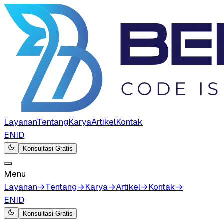
Layanan
Tentang
Karya
Artikel
Kontak
EN
ID
Konsultasi Gratis
Menu
Layanan
→
Tentang
→
Karya
→
Artikel
→
Kontak
→
EN
ID
Konsultasi Gratis