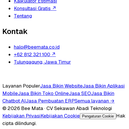
Kalkulator Estimasi
Konsultasi Gratis
↗
Tentang
Kontak
halo@beemata.co.id
+62 812 321 100
↗
Tulungagung, Jawa Timur
Layanan Populer
Jasa Bikin Website
Jasa Bikin Aplikasi
Mobile
Jasa Bikin Toko Online
Jasa SEO
Jasa Bikin
Chatbot AI
Jasa Pembuatan ERP
Semua layanan →
© 2026 Bee Mata · CV Sekawan Abadi Teknologi
Kebijakan Privasi
Kebijakan Cookie
Hak
Pengaturan Cookie
cipta dilindungi.