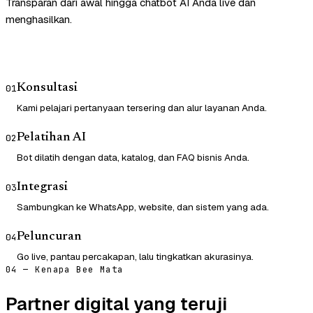
Transparan dari awal hingga chatbot AI Anda live dan
menghasilkan.
Konsultasi
01
Kami pelajari pertanyaan tersering dan alur layanan Anda.
Pelatihan AI
02
Bot dilatih dengan data, katalog, dan FAQ bisnis Anda.
Integrasi
03
Sambungkan ke WhatsApp, website, dan sistem yang ada.
Peluncuran
04
Go live, pantau percakapan, lalu tingkatkan akurasinya.
04 — Kenapa Bee Mata
Partner digital yang teruji