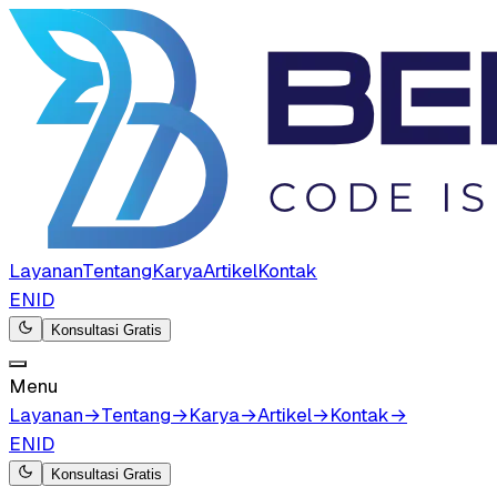
Layanan
Tentang
Karya
Artikel
Kontak
EN
ID
Konsultasi Gratis
Menu
Layanan
→
Tentang
→
Karya
→
Artikel
→
Kontak
→
EN
ID
Konsultasi Gratis