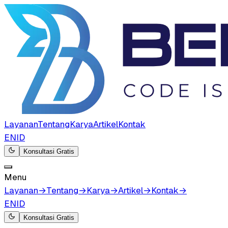
Layanan
Tentang
Karya
Artikel
Kontak
EN
ID
Konsultasi Gratis
Menu
Layanan
→
Tentang
→
Karya
→
Artikel
→
Kontak
→
EN
ID
Konsultasi Gratis