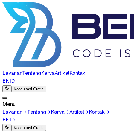
Layanan
Tentang
Karya
Artikel
Kontak
EN
ID
Konsultasi Gratis
Menu
Layanan
→
Tentang
→
Karya
→
Artikel
→
Kontak
→
EN
ID
Konsultasi Gratis