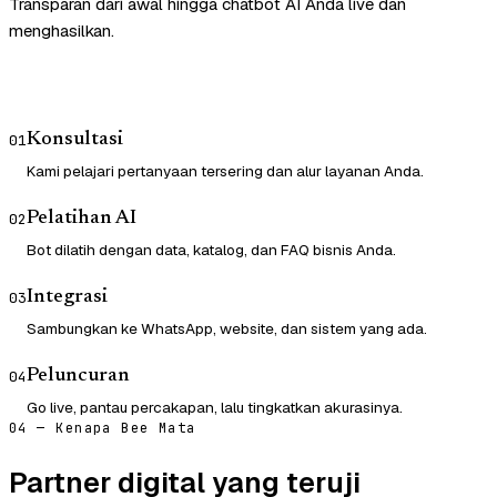
Transparan dari awal hingga chatbot AI Anda live dan
menghasilkan.
Konsultasi
01
Kami pelajari pertanyaan tersering dan alur layanan Anda.
Pelatihan AI
02
Bot dilatih dengan data, katalog, dan FAQ bisnis Anda.
Integrasi
03
Sambungkan ke WhatsApp, website, dan sistem yang ada.
Peluncuran
04
Go live, pantau percakapan, lalu tingkatkan akurasinya.
04 — Kenapa Bee Mata
Partner digital yang teruji