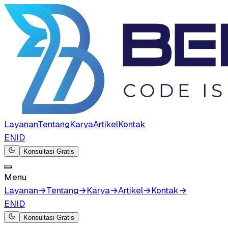
Layanan
Tentang
Karya
Artikel
Kontak
EN
ID
Konsultasi Gratis
Menu
Layanan
→
Tentang
→
Karya
→
Artikel
→
Kontak
→
EN
ID
Konsultasi Gratis