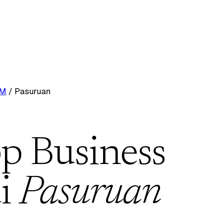
RM
/
Pasuruan
p Business
i
Pasuruan