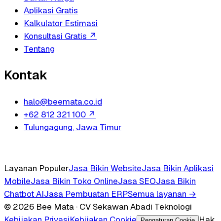
Aplikasi Gratis
Kalkulator Estimasi
Konsultasi Gratis
↗
Tentang
Kontak
halo@beemata.co.id
+62 812 321 100
↗
Tulungagung, Jawa Timur
Layanan Populer
Jasa Bikin Website
Jasa Bikin Aplikasi
Mobile
Jasa Bikin Toko Online
Jasa SEO
Jasa Bikin
Chatbot AI
Jasa Pembuatan ERP
Semua layanan →
© 2026 Bee Mata · CV Sekawan Abadi Teknologi
Kebijakan Privasi
Kebijakan Cookie
Hak
Pengaturan Cookie