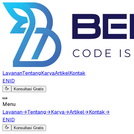
Layanan
Tentang
Karya
Artikel
Kontak
EN
ID
Konsultasi Gratis
Menu
Layanan
→
Tentang
→
Karya
→
Artikel
→
Kontak
→
EN
ID
Konsultasi Gratis