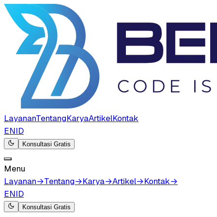
Layanan
Tentang
Karya
Artikel
Kontak
EN
ID
Konsultasi Gratis
Menu
Layanan
→
Tentang
→
Karya
→
Artikel
→
Kontak
→
EN
ID
Konsultasi Gratis