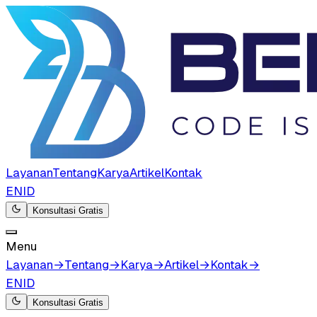
Layanan
Tentang
Karya
Artikel
Kontak
EN
ID
Konsultasi Gratis
Menu
Layanan
→
Tentang
→
Karya
→
Artikel
→
Kontak
→
EN
ID
Konsultasi Gratis