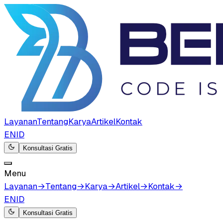
Layanan
Tentang
Karya
Artikel
Kontak
EN
ID
Konsultasi Gratis
Menu
Layanan
→
Tentang
→
Karya
→
Artikel
→
Kontak
→
EN
ID
Konsultasi Gratis