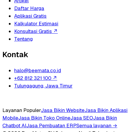
Artikel
Daftar Harga
Aplikasi Gratis
Kalkulator Estimasi
Konsultasi Gratis
↗
Tentang
Kontak
halo@beemata.co.id
+62 812 321 100
↗
Tulungagung, Jawa Timur
Layanan Populer
Jasa Bikin Website
Jasa Bikin Aplikasi
Mobile
Jasa Bikin Toko Online
Jasa SEO
Jasa Bikin
Chatbot AI
Jasa Pembuatan ERP
Semua layanan →