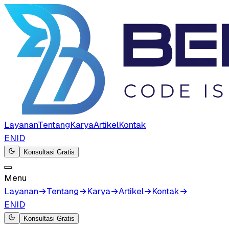
Layanan
Tentang
Karya
Artikel
Kontak
EN
ID
Konsultasi Gratis
Menu
Layanan
→
Tentang
→
Karya
→
Artikel
→
Kontak
→
EN
ID
Konsultasi Gratis