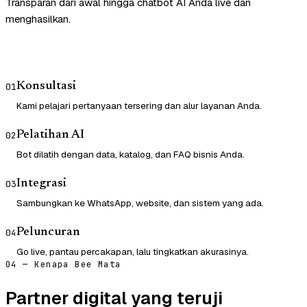
Transparan dari awal hingga chatbot AI Anda live dan
menghasilkan.
Konsultasi
01
Kami pelajari pertanyaan tersering dan alur layanan Anda.
Pelatihan AI
02
Bot dilatih dengan data, katalog, dan FAQ bisnis Anda.
Integrasi
03
Sambungkan ke WhatsApp, website, dan sistem yang ada.
Peluncuran
04
Go live, pantau percakapan, lalu tingkatkan akurasinya.
04 — Kenapa Bee Mata
Partner digital yang teruji