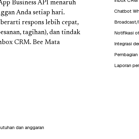
Inbox CRM 
sApp Business API menaruh
Chatbot Wh
ggan Anda setiap hari.
Broadcast/b
berarti respons lebih cepat,
pesanan, tagihan), dan tindak
Notifikasi 
u inbox CRM. Bee Mata
Integrasi d
Pembagian c
Laporan pe
butuhan dan anggaran