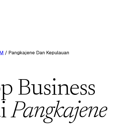
RM
/
Pangkajene Dan Kepulauan
p Business
i
Pangkajene