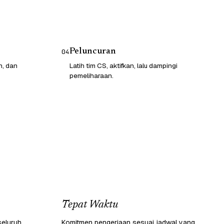
Peluncuran
04
n, dan
Latih tim CS, aktifkan, lalu dampingi
pemeliharaan.
Tepat Waktu
seluruh
Komitmen pengerjaan sesuai jadwal yang