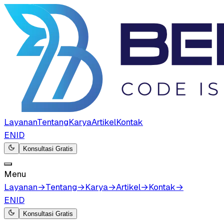
Layanan
Tentang
Karya
Artikel
Kontak
EN
ID
Konsultasi Gratis
Menu
Layanan
→
Tentang
→
Karya
→
Artikel
→
Kontak
→
EN
ID
Konsultasi Gratis