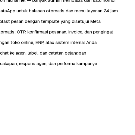
omnichannel — banyak admin membalas dari satu nomor
atsApp untuk balasan otomatis dan menu layanan 24 jam
last pesan dengan template yang disetujui Meta
otomatis: OTP, konfirmasi pesanan, invoice, dan pengingat
engan toko online, ERP, atau sistem internal Anda
hat ke agen, label, dan catatan pelanggan
rcakapan, respons agen, dan performa kampanye