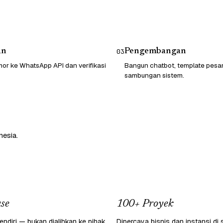
an
Pengembangan
03
or ke WhatsApp API dan verifikasi
Bangun chatbot, template pesa
sambungan sistem.
nesia.
se
100+ Proyek
endiri — bukan dialihkan ke pihak
Dipercaya bisnis dan instansi di 