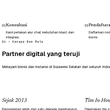
Konsultasi
Pendaftar
01
02
Kami petakan alur chat, kebutuhan blast, dan
Daftarkan nom
integrasi.
bisnis.
04 — Kenapa Bee Mata
Partner digital yang teruji
Melayani bisnis dan instansi di Sulawesi Selatan dan seluruh Indo
Sejak 2013
Tim In-Hou
Pengalaman lebih dari satu dekade membangun
Dikerjakan tim s