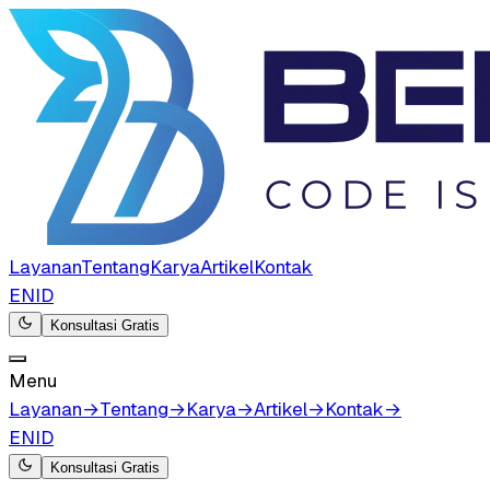
Layanan
Tentang
Karya
Artikel
Kontak
EN
ID
Konsultasi Gratis
Menu
Layanan
→
Tentang
→
Karya
→
Artikel
→
Kontak
→
EN
ID
Konsultasi Gratis