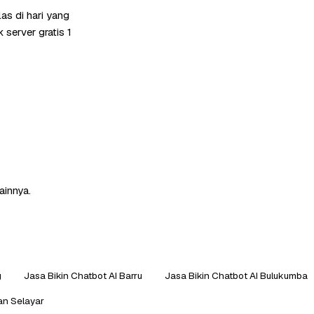
as di hari yang
server gratis 1
ainnya.
g
Jasa Bikin Chatbot AI Barru
Jasa Bikin Chatbot AI Bulukumba
an Selayar