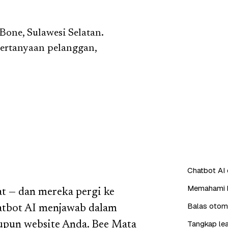
one, Sulawesi Selatan.
pertanyaan pelanggan,
Chatbot AI
Memahami b
t — dan mereka pergi ke
Balas otoma
hatbot AI menjawab dalam
Tangkap lea
aupun website Anda. Bee Mata