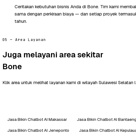
Ceritakan kebutuhan bisnis Anda di Bone. Tim kami membal
sama dengan perkiraan biaya — dan setiap proyek termasuk 
tahun.
05 — Area Layanan
Juga melayani area sekitar
Bone
Klik area untuk melihat layanan kami di wilayah Sulawesi Selatan l
Jasa Bikin Chatbot AI Makassar
Jasa Bikin Chatbot AI Bantaen
Jasa Bikin Chatbot AI Jeneponto
Jasa Bikin Chatbot AI Kepulau