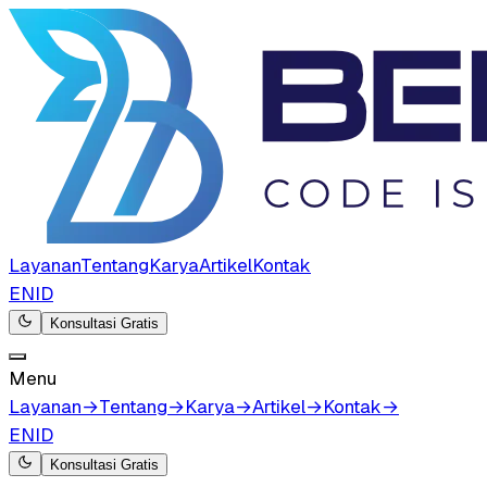
Layanan
Tentang
Karya
Artikel
Kontak
EN
ID
Konsultasi Gratis
Menu
Layanan
→
Tentang
→
Karya
→
Artikel
→
Kontak
→
EN
ID
Konsultasi Gratis