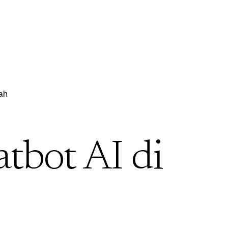
ah
atbot AI di