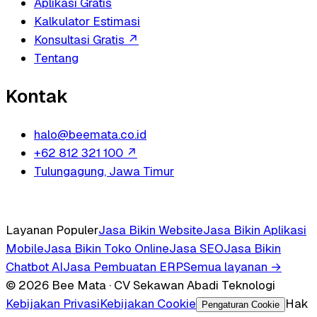
Aplikasi Gratis
Kalkulator Estimasi
Konsultasi Gratis
↗
Tentang
Kontak
halo@beemata.co.id
+62 812 321 100
↗
Tulungagung, Jawa Timur
Layanan Populer
Jasa Bikin Website
Jasa Bikin Aplikasi
Mobile
Jasa Bikin Toko Online
Jasa SEO
Jasa Bikin
Chatbot AI
Jasa Pembuatan ERP
Semua layanan →
© 2026 Bee Mata · CV Sekawan Abadi Teknologi
Kebijakan Privasi
Kebijakan Cookie
Hak
Pengaturan Cookie