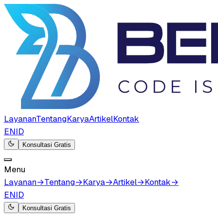
Layanan
Tentang
Karya
Artikel
Kontak
EN
ID
Konsultasi Gratis
Menu
Layanan
→
Tentang
→
Karya
→
Artikel
→
Kontak
→
EN
ID
Konsultasi Gratis