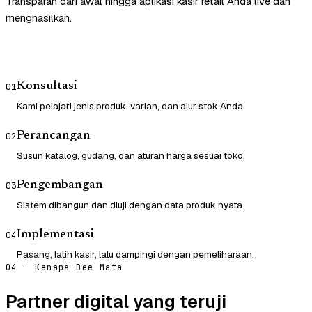
Transparan dari awal hingga aplikasi kasir retail Anda live dan
menghasilkan.
Konsultasi
01
Kami pelajari jenis produk, varian, dan alur stok Anda.
Perancangan
02
Susun katalog, gudang, dan aturan harga sesuai toko.
Pengembangan
03
Sistem dibangun dan diuji dengan data produk nyata.
Implementasi
04
Pasang, latih kasir, lalu dampingi dengan pemeliharaan.
04 — Kenapa Bee Mata
Partner digital yang teruji