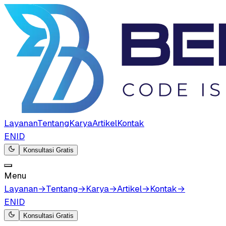
Layanan
Tentang
Karya
Artikel
Kontak
EN
ID
Konsultasi Gratis
Menu
Layanan
→
Tentang
→
Karya
→
Artikel
→
Kontak
→
EN
ID
Konsultasi Gratis