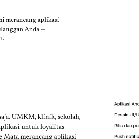
mi merancang aplikasi
pelanggan Anda —
n.
Aplikasi And
Desain UI/U
saja. UMKM, klinik, sekolah,
Rilis dan p
plikasi untuk loyalitas
Push notifi
ee Mata merancang aplikasi