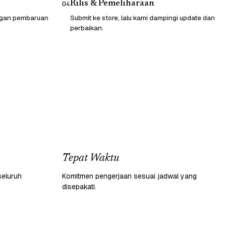
Rilis & Pemeliharaan
04
engan pembaruan
Submit ke store, lalu kami dampingi update dan
perbaikan.
Tepat Waktu
seluruh
Komitmen pengerjaan sesuai jadwal yang
disepakati.