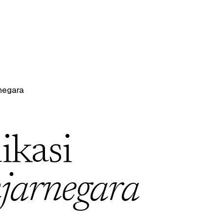
negara
ikasi
jarnegara