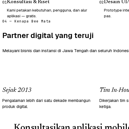
Konsultasi & Riset
Desain UI
01
02
Kami petakan kebutuhan, pengguna, dan alur
Prototype inte
aplikasi — gratis.
pas.
04 — Kenapa Bee Mata
Partner digital yang teruji
Melayani bisnis dan instansi di Jawa Tengah dan seluruh Indonesi
Sejak 2013
Tim In-Hou
Pengalaman lebih dari satu dekade membangun
Dikerjakan tim s
produk digital.
ketiga.
Konsultasikan aplikasi mobil