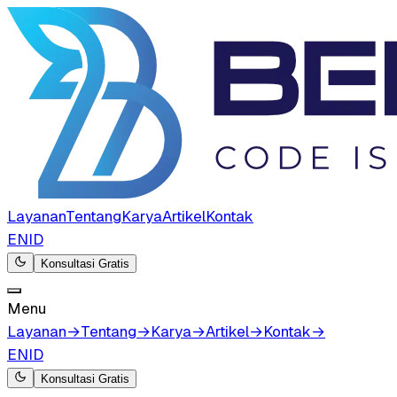
Layanan
Tentang
Karya
Artikel
Kontak
EN
ID
Konsultasi Gratis
Menu
Layanan
→
Tentang
→
Karya
→
Artikel
→
Kontak
→
EN
ID
Konsultasi Gratis