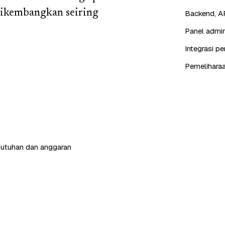
dikembangkan seiring
Backend, AP
Panel admin
Integrasi p
Pemeliharaa
butuhan dan anggaran