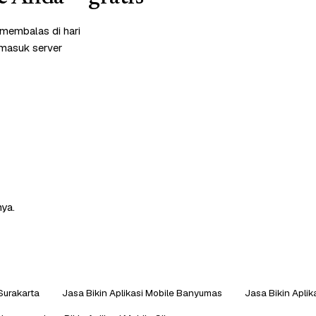
 membalas di hari
rmasuk server
nya.
 Surakarta
Jasa Bikin Aplikasi Mobile Banyumas
Jasa Bikin Aplik