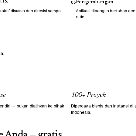
/UX
Pengembangan
03
raktif disusun dan direvisi sampai
Aplikasi dibangun bertahap d
rutin.
a.
se
100+ Proyek
endiri — bukan dialihkan ke pihak
Dipercaya bisnis dan instansi di 
Indonesia.
e Anda — gratis