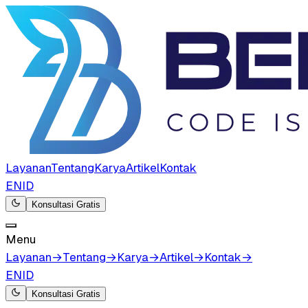
Layanan
Tentang
Karya
Artikel
Kontak
EN
ID
Konsultasi Gratis
Menu
Layanan
→
Tentang
→
Karya
→
Artikel
→
Kontak
→
EN
ID
Konsultasi Gratis