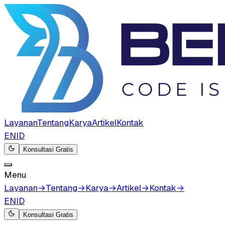
Layanan
Tentang
Karya
Artikel
Kontak
EN
ID
Konsultasi Gratis
Menu
Layanan
→
Tentang
→
Karya
→
Artikel
→
Kontak
→
EN
ID
Konsultasi Gratis