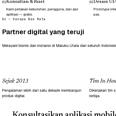
Konsultasi & Riset
Desain UI
01
02
Kami petakan kebutuhan, pengguna, dan alur
Prototype inte
aplikasi — gratis.
pas.
04 — Kenapa Bee Mata
Partner digital yang teruji
Melayani bisnis dan instansi di Maluku Utara dan seluruh Indonesi
Sejak 2013
Tim In-Hou
Pengalaman lebih dari satu dekade membangun
Dikerjakan tim s
produk digital.
ketiga.
Konsultasikan aplikasi mobil