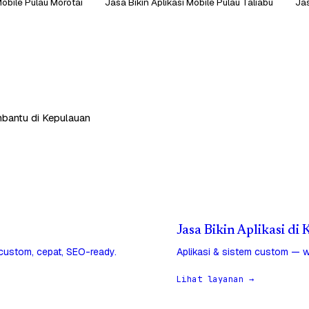
Mobile Pulau Morotai
Jasa Bikin Aplikasi Mobile Pulau Taliabu
Jas
mbantu di Kepulauan
Jasa Bikin Aplikasi di
 custom, cepat, SEO-ready.
Aplikasi & sistem custom — w
Lihat layanan →