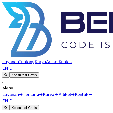
Layanan
Tentang
Karya
Artikel
Kontak
EN
ID
Konsultasi Gratis
Menu
Layanan
→
Tentang
→
Karya
→
Artikel
→
Kontak
→
EN
ID
Konsultasi Gratis