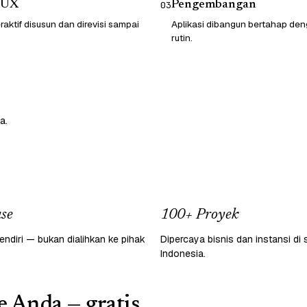
/UX
Pengembangan
03
raktif disusun dan direvisi sampai
Aplikasi dibangun bertahap d
rutin.
a.
se
100+ Proyek
endiri — bukan dialihkan ke pihak
Dipercaya bisnis dan instansi di 
Indonesia.
e Anda — gratis