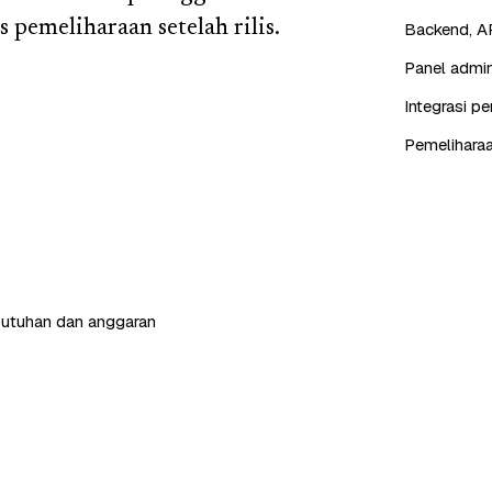
s pemeliharaan setelah rilis.
Backend, AP
Panel admin
Integrasi p
Pemeliharaa
butuhan dan anggaran