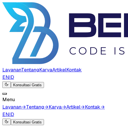
Layanan
Tentang
Karya
Artikel
Kontak
EN
ID
Konsultasi Gratis
Menu
Layanan
→
Tentang
→
Karya
→
Artikel
→
Kontak
→
EN
ID
Konsultasi Gratis