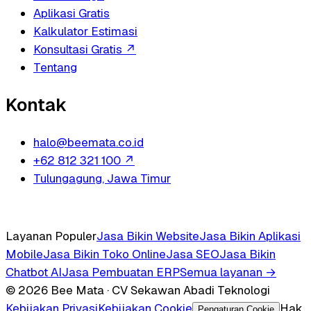
Aplikasi Gratis
Kalkulator Estimasi
Konsultasi Gratis
↗
Tentang
Kontak
halo@beemata.co.id
+62 812 321 100
↗
Tulungagung, Jawa Timur
Layanan Populer
Jasa Bikin Website
Jasa Bikin Aplikasi
Mobile
Jasa Bikin Toko Online
Jasa SEO
Jasa Bikin
Chatbot AI
Jasa Pembuatan ERP
Semua layanan →
© 2026 Bee Mata · CV Sekawan Abadi Teknologi
Kebijakan Privasi
Kebijakan Cookie
Hak
Pengaturan Cookie