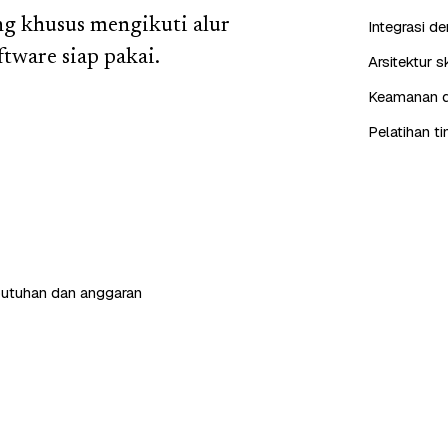
ng khusus mengikuti alur
Integrasi d
tware siap pakai.
Arsitektur 
Keamanan da
Pelatihan t
butuhan dan anggaran