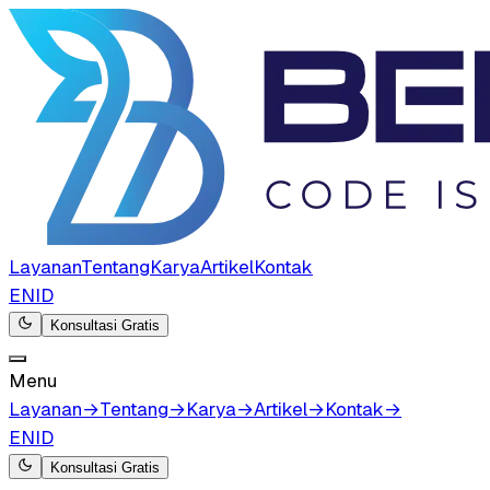
Layanan
Tentang
Karya
Artikel
Kontak
EN
ID
Konsultasi Gratis
Menu
Layanan
→
Tentang
→
Karya
→
Artikel
→
Kontak
→
EN
ID
Konsultasi Gratis