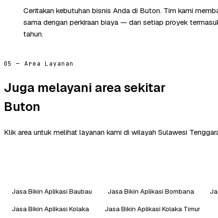
Ceritakan kebutuhan bisnis Anda di Buton. Tim kami membal
sama dengan perkiraan biaya — dan setiap proyek termasuk 
tahun.
05 — Area Layanan
Juga melayani area sekitar
Buton
Klik area untuk melihat layanan kami di wilayah Sulawesi Tenggara
Jasa Bikin Aplikasi Baubau
Jasa Bikin Aplikasi Bombana
Ja
Jasa Bikin Aplikasi Kolaka
Jasa Bikin Aplikasi Kolaka Timur