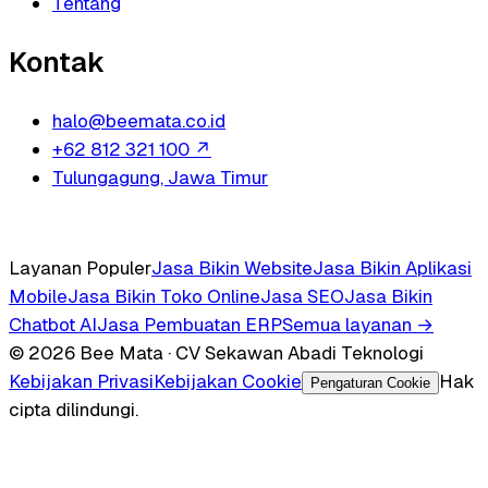
Tentang
Kontak
halo@beemata.co.id
+62 812 321 100
↗
Tulungagung, Jawa Timur
Layanan Populer
Jasa Bikin Website
Jasa Bikin Aplikasi
Mobile
Jasa Bikin Toko Online
Jasa SEO
Jasa Bikin
Chatbot AI
Jasa Pembuatan ERP
Semua layanan →
© 2026 Bee Mata · CV Sekawan Abadi Teknologi
Kebijakan Privasi
Kebijakan Cookie
Hak
Pengaturan Cookie
cipta dilindungi.