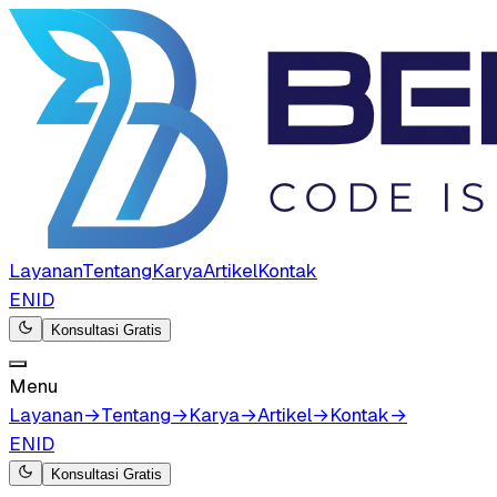
Layanan
Tentang
Karya
Artikel
Kontak
EN
ID
Konsultasi Gratis
Menu
Layanan
→
Tentang
→
Karya
→
Artikel
→
Kontak
→
EN
ID
Konsultasi Gratis