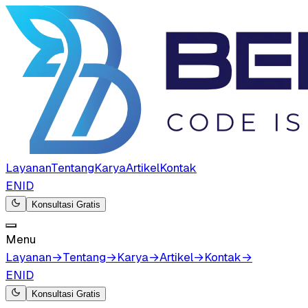
Layanan
Tentang
Karya
Artikel
Kontak
EN
ID
Konsultasi Gratis
Menu
Layanan
→
Tentang
→
Karya
→
Artikel
→
Kontak
→
EN
ID
Konsultasi Gratis