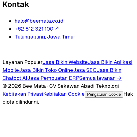
Kontak
halo@beemata.co.id
+62 812 321 100
↗
Tulungagung, Jawa Timur
Layanan Populer
Jasa Bikin Website
Jasa Bikin Aplikasi
Mobile
Jasa Bikin Toko Online
Jasa SEO
Jasa Bikin
Chatbot AI
Jasa Pembuatan ERP
Semua layanan →
© 2026 Bee Mata · CV Sekawan Abadi Teknologi
Kebijakan Privasi
Kebijakan Cookie
Hak
Pengaturan Cookie
cipta dilindungi.